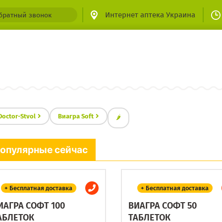
Интернет аптека Украина
братный звонок
Doctor-Stvol
Виагра Soft
🌶
опулярные сейчас
+ Бесплатная доставка
+ Бесплатная доставка
ИАГРА СОФТ 100
ВИАГРА СОФТ 50
АБЛЕТОК
ТАБЛЕТОК