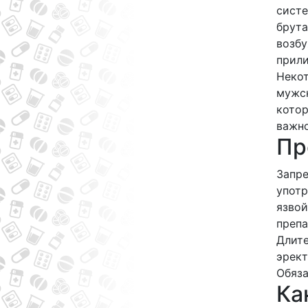
систе
брут
возбу
прили
Некот
мужск
котор
важно
Пр
Запре
употр
язвой
препа
Длите
эрект
Обяза
Ка