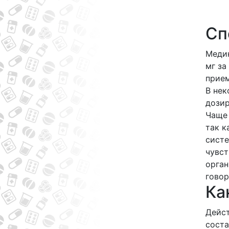
Сп
Медик
мг за
прие
В нек
дозир
Чаще 
так к
систе
чувст
орган
говор
Ка
Дейст
соста