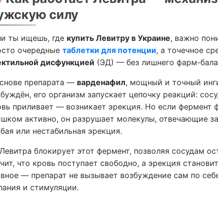
ужскую силу
ли ты ищешь, где
купить Левитру в Украине
, важно пон
осто очередные
таблетки для потенции
, а точечное ср
ектильной дисфункцией
(ЭД) — без лишнего фарм-бала
основе препарата —
варденафил
, мощный и точный инг
збуждён, его организм запускает цепочку реакций: сос
овь приливает — возникает эрекция. Но если фермент 
ишком активно, он разрушает молекулы, отвечающие за
бая или нестабильная эрекция.
 Левитра блокирует этот фермент, позволяя сосудам о
чит, что кровь поступает свободно, а эрекция станови
авное — препарат не вызывает возбуждение сам по себе
лания и стимуляции.