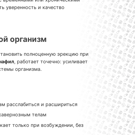
ть уверенность и качество
ой организм
становить полноценную эрекцию при
нафил
, работает точечно: усиливает
истемы организма.
ам расслабиться и расшириться
кавернозным телам
кает только при возбуждении, без