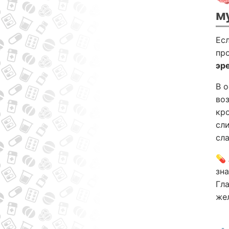
м
Ес
пр
эр
В 
во
кр
сл
сла
💊
зна
Гл
же