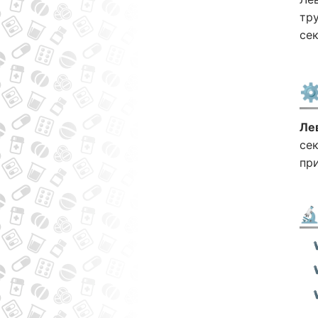
тр
се
⚙
Ле
се
при
🔬