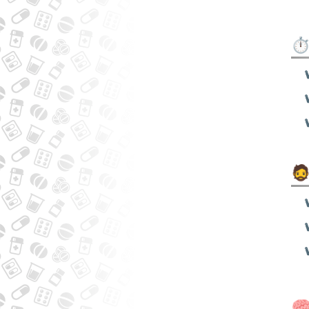
⏱️
🧔
