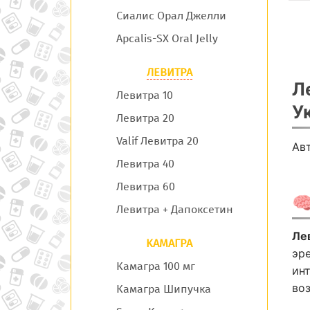
Сиалис Орал Джелли
Apcalis-SX Oral Jelly
ЛЕВИТРА
Л
Левитра 10
У
Левитра 20
Valif Левитра 20
Ав
Левитра 40
Левитра 60

Левитра + Дапоксетин
Ле
КАМАГРА
эр
Камагра 100 мг
ин
во
Камагра Шипучка