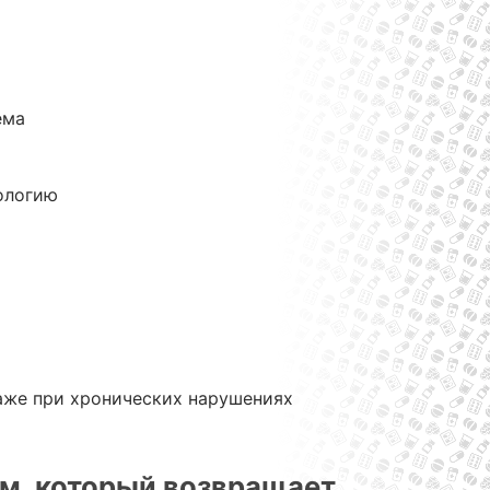
ема
ологию
аже при хронических нарушениях
зм, который возвращает