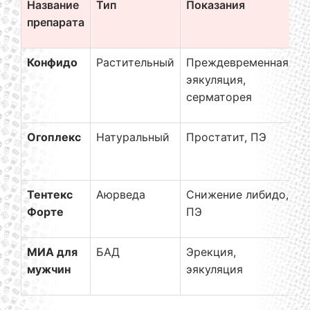
Название
Тип
Показания
О
препарата
Конфидо
Растительный
Преждевременная
Б
эякуляция,
д
серматорея
Огоплекс
Натуральный
Простатит, ПЭ
П
э
Тентекс
Аюрведа
Снижение либидо,
П
Форте
ПЭ
т
МИА для
БАД
Эрекция,
П
мужчин
эякуляция
п