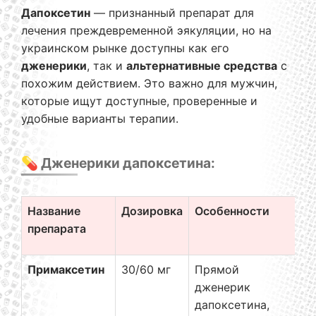
Дапоксетин
— признанный препарат для
лечения преждевременной эякуляции, но на
украинском рынке доступны как его
дженерики
, так и
альтернативные средства
с
похожим действием. Это важно для мужчин,
которые ищут доступные, проверенные и
удобные варианты терапии.
💊 Дженерики дапоксетина:
Название
Дозировка
Особенности
П
препарата
ц
Примаксетин
30/60 мг
Прямой
от
дженерик
дапоксетина,