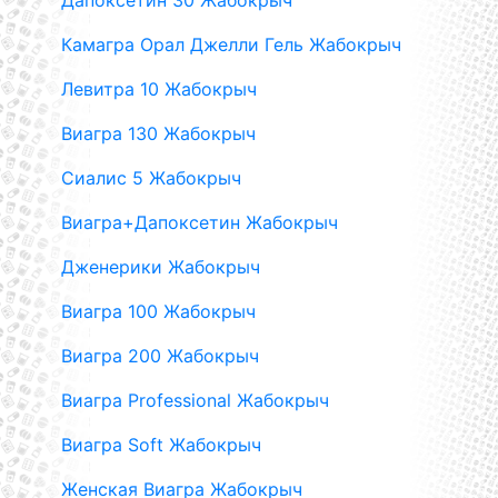
Дапоксетин 30 Жабокрыч
Камагра Орал Джелли Гель Жабокрыч
Левитра 10 Жабокрыч
Виагра 130 Жабокрыч
Сиалис 5 Жабокрыч
Виагра+Дапоксетин Жабокрыч
Дженерики Жабокрыч
Виагра 100 Жабокрыч
Виагра 200 Жабокрыч
Виагра Professional Жабокрыч
Виагра Soft Жабокрыч
Женская Виагра Жабокрыч