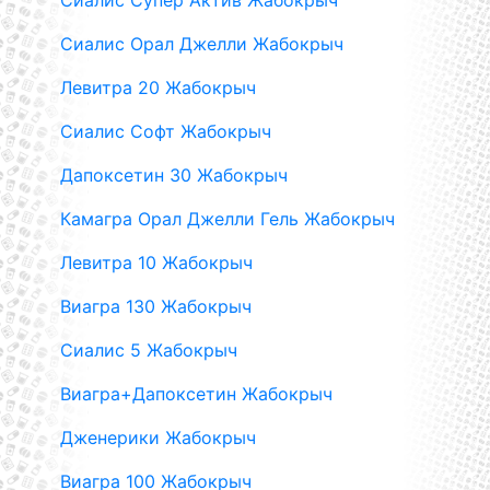
Сиалис Супер Актив Жабокрыч
Сиалис Орал Джелли Жабокрыч
Левитра 20 Жабокрыч
Сиалис Софт Жабокрыч
Дапоксетин 30 Жабокрыч
Камагра Орал Джелли Гель Жабокрыч
Левитра 10 Жабокрыч
Виагра 130 Жабокрыч
Сиалис 5 Жабокрыч
Виагра+Дапоксетин Жабокрыч
Дженерики Жабокрыч
Виагра 100 Жабокрыч