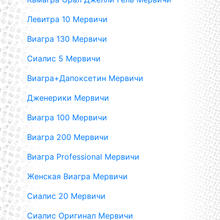
Левитра 10 Мервичи
Виагра 130 Мервичи
Сиалис 5 Мервичи
Виагра+Дапоксетин Мервичи
Дженерики Мервичи
Виагра 100 Мервичи
Виагра 200 Мервичи
Виагра Professional Мервичи
Женская Виагра Мервичи
Сиалис 20 Мервичи
Сиалис Оригинал Мервичи