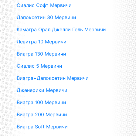
Сиалис Софт Мервичи
Дапоксетин 30 Мервичи
Камагра Орал Джелли Гель Мервичи
Левитра 10 Мервичи
Виагра 130 Мервичи
Сиалис 5 Мервичи
Виагра+Дапоксетин Мервичи
Дженерики Мервичи
Виагра 100 Мервичи
Виагра 200 Мервичи
Виагра Soft Мервичи