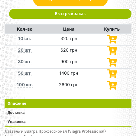
Быстрый заказ
Кол-во
Цена
Купить
10 шт.
320 грн
20 шт.
620 грн
30 шт.
900 грн
50 шт.
1400 грн
100 шт.
2600 грн
Описание
Доставка
Упаковка
Название
: В
иагра
П
рофессионал
(Viagra Professional)