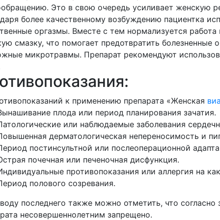
обращению. Это в свою очередь усиливает женскую 
даря более качественному возбуждению пациентка ис
твенные оргазмы. Вместе с тем нормализуется работа
ую смазку, что помогает предотвратить болезненные 
жные микротравмы. Препарат рекомендуют использова
.
отивопоказания:
отивопоказаний к применению препарата «Женская
ви
Вынашивание плода или период планирования зачатия.
Патологические или наблюдаемые заболевания сердечн
Повышенная дерматологическая непереносимость и пиг
Период постинсультной или послеоперационной адапта
Острая почечная или печеночная дисфункция.
Индивидуальные противопоказания или аллергия на как
Период полового созревания.
воду последнего также можно отметить, что согласно
рата несовершеннолетним запрещено.