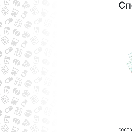
Сп
состо