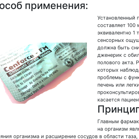
особ применения:
Установленный 
составляет 100 
эквивалентно 1 
сенсорных ощущ
должна быть сни
дженерик с оби
полового акта. 
которых наблюд
проблемы с фун
печень или легк
проконсультиров
касается пациен
Принцип
Главным фармак
на организм яв
яния организма и расширение сосудов в области таза,