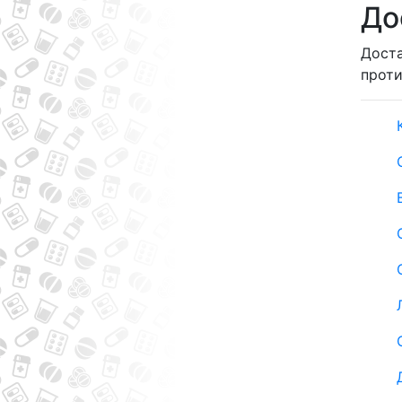
До
Доста
прот