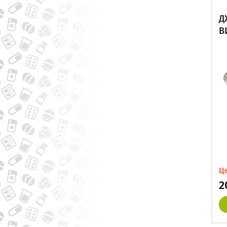
Д
В
Ц
2