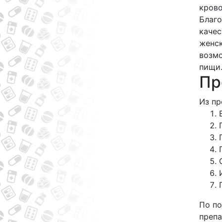
крово
Благо
качес
женск
возмо
пищи
Пр
Из пр
По по
препа