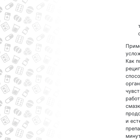
Приме
услож
Как п
рецип
спос
орган
чувст
работ
смазк
продо
и ест
препа
минут