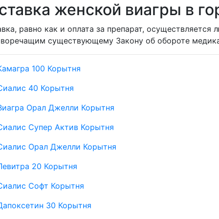
ставка женской виагры в го
вка, равно как и оплата за препарат, осуществляется 
иворечащим существующему Закону об обороте медика
Камагра 100 Корытня
Сиалис 40 Корытня
Виагра Орал Джелли Корытня
Сиалис Супер Актив Корытня
Сиалис Орал Джелли Корытня
Левитра 20 Корытня
Сиалис Софт Корытня
Дапоксетин 30 Корытня