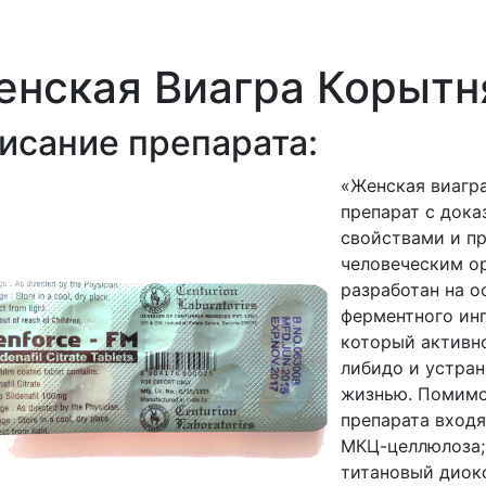
енская Виагра Корытн
исание препарата:
«Женская виагр
препарат с док
свойствами и п
человеческим о
разработан на 
ферментного ин
который активн
либидо и устра
жизнью. Помимо
препарата входя
МКЦ-целлюлоза;
титановый диок