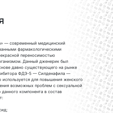
я
а» — современный медицинский
азанными фармакологическими
рекрасной переносимостью
рганизмом. Данный дженерик был
основе давно существующего на рынке
гибитора ФДЭ-5 — Силденафила —
о используется для повышения женского
нения возможных проблем с сексуальной
 данного компонента в состав
т:
сид;