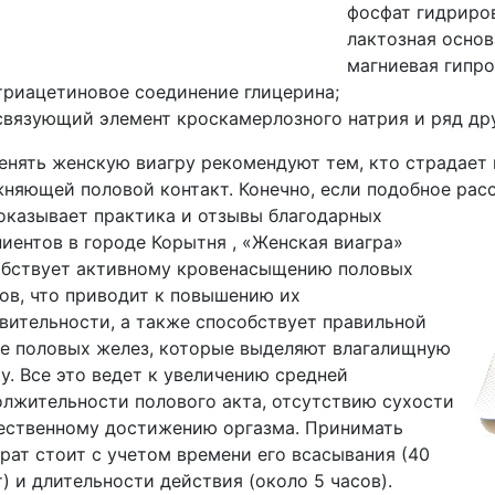
фосфат гидриров
лактозная основ
магниевая гипро
триацетиновое соединение глицерина;
связующий элемент кроскамерлозного натрия и ряд др
нять женскую виагру рекомендуют тем, кто страдает
няющей половой контакт. Конечно, если подобное расс
оказывает практика и отзывы благодарных
иентов в городе Корытня , «Женская виагра»
обствует активному кровенасыщению половых
ов, что приводит к повышению их
вительности, а также способствует правильной
е половых желез, которые выделяют влагалищную
у. Все это ведет к увеличению средней
лжительности полового акта, отсутствию сухости
ественному достижению оргазма. Принимать
рат стоит с учетом времени его всасывания (40
) и длительности действия (около 5 часов).