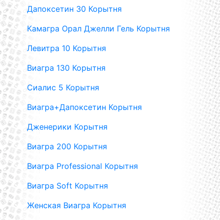
Дапоксетин 30 Корытня
Камагра Орал Джелли Гель Корытня
Левитра 10 Корытня
Виагра 130 Корытня
Сиалис 5 Корытня
Виагра+Дапоксетин Корытня
Дженерики Корытня
Виагра 200 Корытня
Виагра Professional Корытня
Виагра Soft Корытня
Женская Виагра Корытня