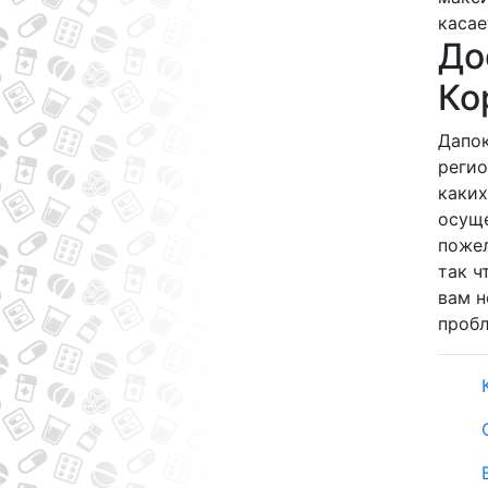
касае
До
Ко
Дапок
регио
каких
осуще
пожел
так ч
вам н
пробл