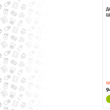
Д
Ш
Ц
9