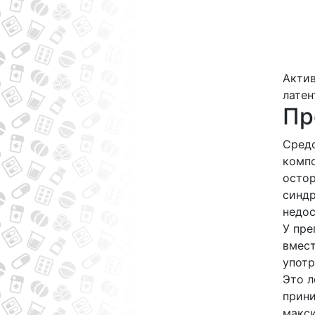
Актив
латен
Пр
Средс
компо
остор
синдр
недос
У пре
вмест
употр
Это л
прини
макси