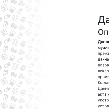
Да
Оп
Дапо
мужчи
прежд
данна
возра
лекар
произ
Корыт
Данны
акта 
употр
устра