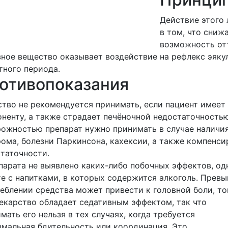
Действие этого 
в том, что сниж
возможность отт
ное вещество оказывает воздействие на рефлекс эяку
тного периода.
отивопоказания
тво не рекомендуется принимать, если пациент имеет 
ненту, а также страдает печёночной недостаточностью
ожностью препарат нужно принимать в случае наличия
ома, болезни Паркинсона, кахексии, а также компенси
таточности.
парата не выявлено каких-либо побочных эффектов, од
е с напитками, в которых содержится алкоголь. Прев
еблении средства может привести к головной боли, то
екарство обладает седативным эффектом, так что
мать его нельзя в тех случаях, когда требуется
мальная бдительность или координация. Это