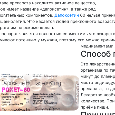
таве препарата находится активное вещество,
ое имеет название «дапоксетин», а также ряд
могательных компонентов.
Дапоксетин
60 нельзя прини
шеннолетия. Что касается людей преклонного возраста 
рата им не рекомендован.
препарат является полностью совместимым с лекарст
чивают потенцию у мужчин, поэтому его можно прини
медикаментами.
Способ 
Это лекарствен
организма по та
минут до планир
место индивиду
препарата, то до
Лекарство необ
количестве. При
приёма пищи.
Принцип