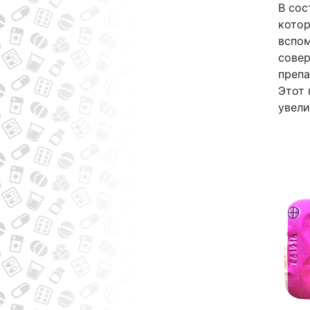
В сос
котор
вспо
совер
препа
Этот 
увели