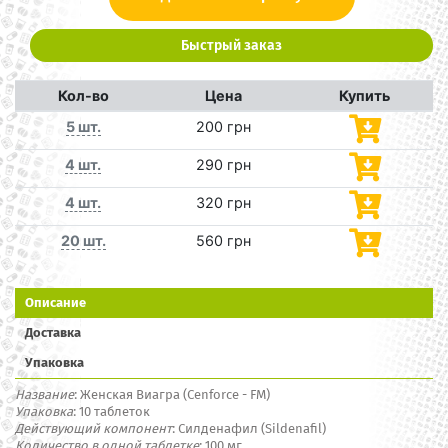
Быстрый заказ
Кол-во
Цена
Купить
5 шт.
200 грн
4 шт.
290 грн
4 шт.
320 грн
20 шт.
560 грн
Описание
Доставка
Упаковка
Название
: Женская Виагра (Cenforce - FM)
Упаковка
: 10 таблеток
Действующий компонент
: Силденафил (Sildenafil)
Количество в одной таблетке
: 100 мг