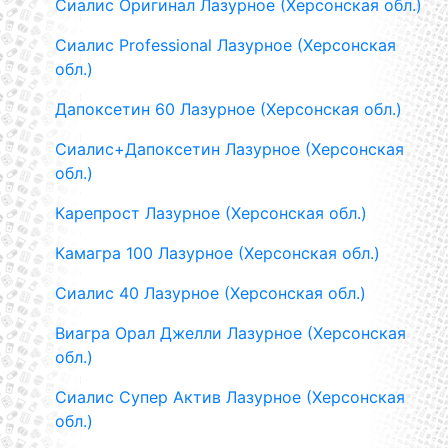
Сиалис Оригинал Лазурное (Херсонская обл.)
Сиалис Professional Лазурное (Херсонская
обл.)
Дапоксетин 60 Лазурное (Херсонская обл.)
Сиалис+Дапоксетин Лазурное (Херсонская
обл.)
Карепрост Лазурное (Херсонская обл.)
Камагра 100 Лазурное (Херсонская обл.)
Сиалис 40 Лазурное (Херсонская обл.)
Виагра Орал Джелли Лазурное (Херсонская
обл.)
Сиалис Супер Актив Лазурное (Херсонская
обл.)