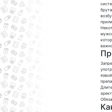
систе
брут
возбу
прили
Некот
мужск
котор
важно
Пр
Запре
употр
язвой
препа
Длите
эрект
Обяза
Ка