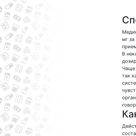
Сп
Медик
мг за
прие
В нек
дозир
Чаще 
так к
систе
чувст
орган
говор
Ка
Дейст
соста