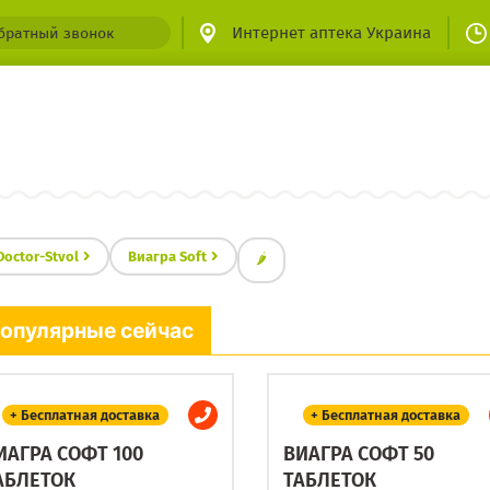
Интернет аптека Украина
братный звонок
Doctor-Stvol
Виагра Soft
🌶
опулярные сейчас
+ Бесплатная доставка
+ Бесплатная доставка
ИАГРА СОФТ 100
ВИАГРА СОФТ 50
АБЛЕТОК
ТАБЛЕТОК