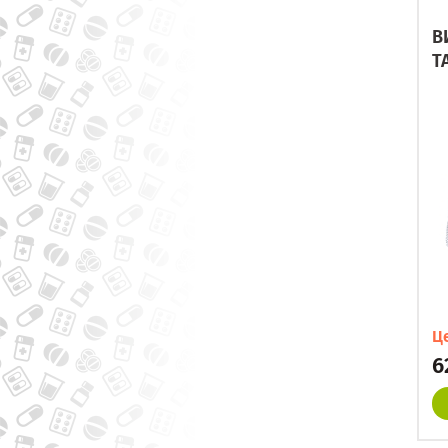
В
Т
Ц
6