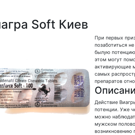
агра Soft Киев
При первых при
позаботиться не
былую потенцию,
этом могут помо
активирующие м
самых распрост
препаратов отн
Описани
Действие Виагр
потенции. Уже ч
можно наблюдат
мужском полово
возникновению 