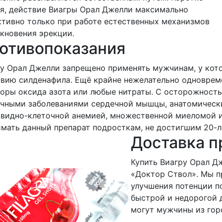
я, действие Виагры Орал Джелли максимально
тивно только при работе естественных механизмов
кновения эрекции.
отивопоказания
у Орал Джелли запрещено применять мужчинам, у кот
вию силденафила. Ещё крайне нежелательно одноврем
оры оксида азота или любые нитраты. C осторожность
ичными заболеваниями сердечной мышцы, анатомическ
видно-клеточной анемией, множественной миеломой и
мать данный препарат подросткам, не достигшим 20-л
Доставка п
Купить Виагру Орал Д
«Доктор Ствол». Мы п
улучшения потенции п
быстрой и недорогой 
могут мужчины из гор