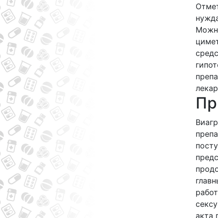
Отмет
нужда
Можно
цимет
средс
гипот
препа
лекар
Пр
Виагр
препа
посту
предс
продо
глав
работ
сексу
акта 