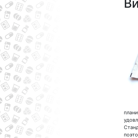
Ви
плани
удовл
Станд
поэто