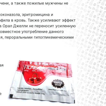
ечени, а также пожилые мужчины не
токоназола, эритромицина и
афила в кровь. Также усиливают эффект
ра Орал Джелли не переносит усиленную
совместное употребление данного
ия, пероральными гипогликемическими
ая
е