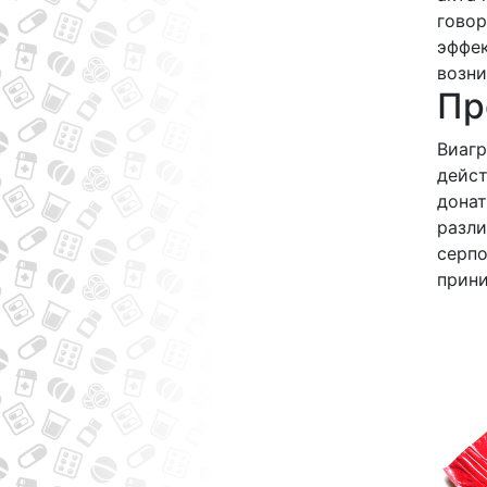
говор
эффек
возни
Пр
Виагр
дейст
донат
разл
серпо
прини