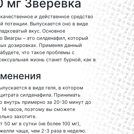
0 мг Зверевка
 качественное и действенное средство
й потенции. Выпускается оно в виде
ладковатый вкус. Основное
 Виагры – это силденафил, который
ных дозировках. Применяя данный
забудете, что такое проблемы с
сексуальная жизнь станет бурной, как в
именения
пускается в виде геля, в котором
 цитрата силденафила. Принимать
о внутрь примерно за 20-30 минут до
 14 часов, поэтому вы сможете
лько захотите.
50 мг в сутки (не более 100 мг),
елли чаще, чем 2-3 раза в неделю.