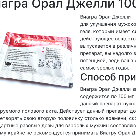
агра Орал Джелли 10
Виагра Орал Джелли –
для улучшения мужско
геля, который имеет с
действующее вещество
выпускается в различ
препарат, вы надолго 
потенцией, ведь ваша 
самые зрелые годы.
Способ пр
Виагра Орал Джелли вы
содержится по 100 мг
данный препарат нужн
руемого полового акта. Действует данный препарат до
етворять свою вторую половинку столько времени, ско
артные разовые дозы для взрослых мужчин составляют 
му крайне не рекомендуется принимать Виагру Орал Дж