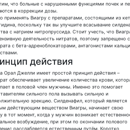
им, что больные с нарушенными функциями почек и п
ются в коррекции дозы.
 применять Виагру с препаратами, состоящими из ке
идина, поскольку так вы улучшите всасывание силден
тва с натрием нитропруссида. Стоит учесть, что Виаг
ензивную деятельность нитратов, поэтому запрещено 
рата с бета-адреноблокаторами, антагонистами кальц
ствами.
инцип действия
а Орал Джелли имеет простой принцип действия –
рат обеспечивает увеличение количества крови, котор
пает в половой член мужчины. Именно это помогает
тавителям сильного пола вызывать сильную и
лжительную эрекцию. Силденафил, который является
ным действующим веществом Виагры, начинает свою
у в тот момент, когда у мужчин возникает естественно
альное возбуждение, при этом по окончании полового
пенис расслабляется естественным путём. Коротко