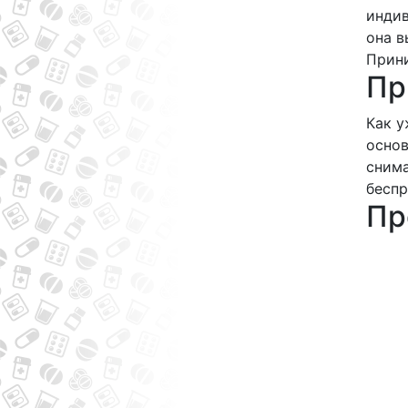
индив
она в
Прини
Пр
Как у
основ
снима
беспр
Пр