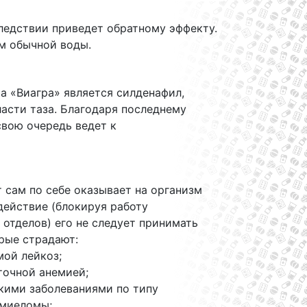
следствии приведет обратному эффекту.
ом обычной воды.
а «Виагра» является силденафил,
асти таза. Благодаря последнему
свою очередь ведет к
т сам по себе оказывает на организм
действие (блокируя работу
отделов) его не следует принимать
рые страдают:
мой лейкоз;
точной анемией;
кими заболеваниями по типу
миеломы;