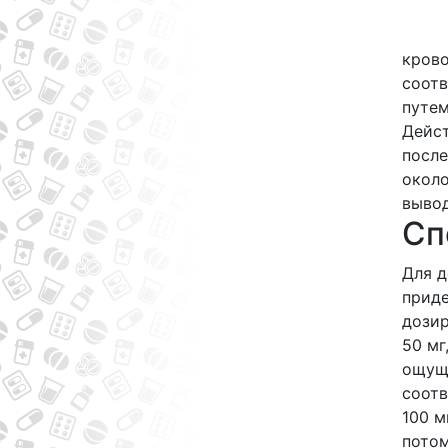
крово
соотв
путем
Дейст
после
около
вывод
Сп
Для д
приде
дозир
50 мг
ощуще
соотв
100 м
потом