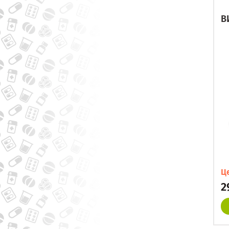
В
Ц
2