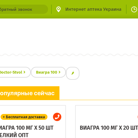
Интернет аптека Украина
братный звонок
Doctor-Stvol
Виагра 100
🌶
опулярные сейчас
+ Бесплатная доставка
ИАГРА 100 МГ X 50 ШТ
ВИАГРА 100 МГ X 20 Ш
ЕЛКИЙ ОПТ