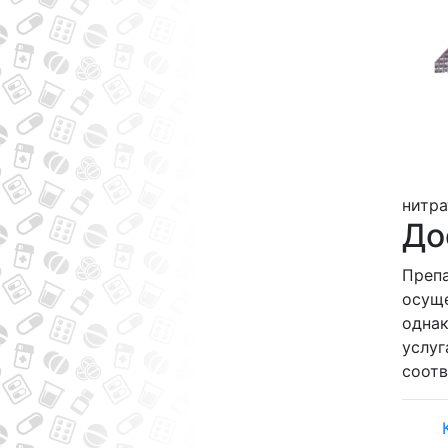
нитра
До
Препа
осуще
однак
услуг
соот