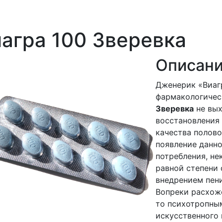
агра 100 Зверевка
Описани
Дженерик «Виаг
фармакологическ
Зверевка
не вых
восстановления
качества полово
появление данно
потребления, н
равной степени
внедрением пен
Вопреки расхож
то психотропны
искусственного 