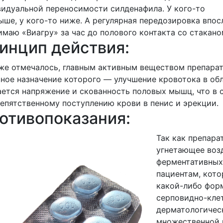
идуальной переносимости силденафила. У кого-то
ыше, у кого-то ниже. А регулярная передозировка впо
маю «Виагру» за час до полового контакта со стакан
инцип действия:
же отмечалось, главным активным веществом препарат
ное назначение которого — улучшение кровотока в обл
ется напряжение и скованность половых мышц, что в 
епятственному поступлению крови в пенис и эрекции.
отивопоказания:
Так как препара
угнетающее воз
ферментативных 
пациентам, кото
какой-либо фор
серповидно-кле
дерматологичес
множественной 