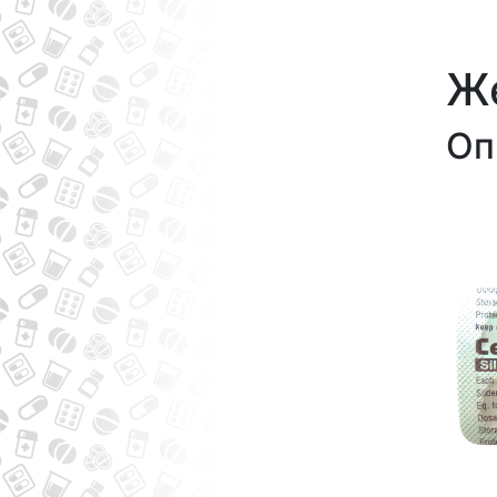
Же
Оп