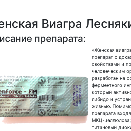
нская Виагра Лесняк
исание препарата:
«Женская виагр
препарат с док
свойствами и п
человеческим о
разработан на 
ферментного ин
который активн
либидо и устра
жизнью. Помимо
препарата входя
МКЦ-целлюлоза;
титановый диок