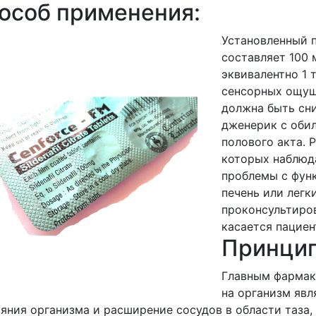
особ применения:
Установленный 
составляет 100 
эквивалентно 1 
сенсорных ощущ
должна быть сни
дженерик с оби
полового акта. 
которых наблюд
проблемы с фун
печень или легк
проконсультиров
касается пациен
Принцип
Главным фармак
на организм яв
яния организма и расширение сосудов в области таза,