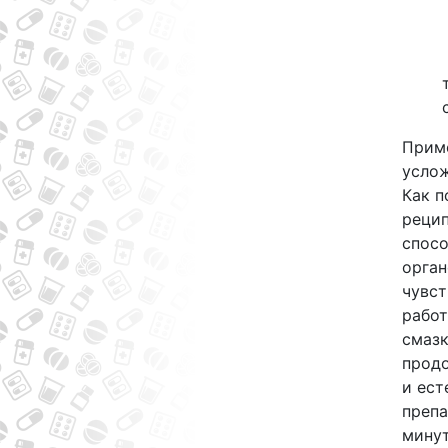
Приме
услож
Как п
рецип
спос
орган
чувст
работ
смазк
продо
и ест
препа
минут