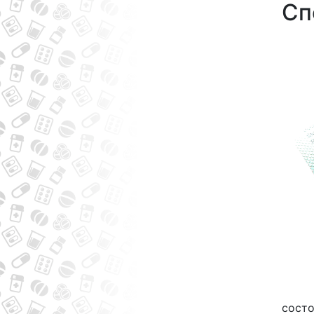
Сп
состо