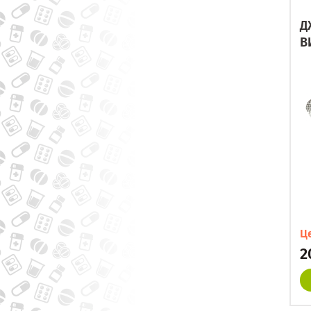
Д
В
Ц
2