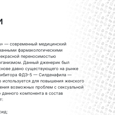
и
а» — современный медицинский
азанными фармакологическими
рекрасной переносимостью
рганизмом. Данный дженерик был
основе давно существующего на рынке
гибитора ФДЭ-5 — Силденафила —
о используется для повышения женского
нения возможных проблем с сексуальной
 данного компонента в состав
т:
сид;