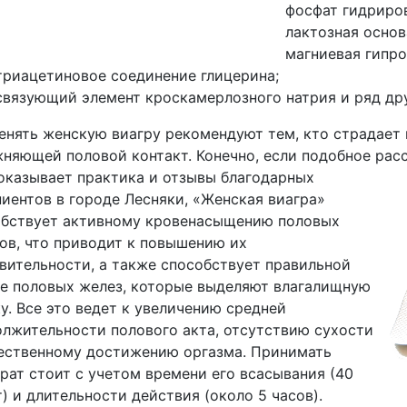
фосфат гидриров
лактозная основ
магниевая гипро
триацетиновое соединение глицерина;
связующий элемент кроскамерлозного натрия и ряд др
нять женскую виагру рекомендуют тем, кто страдает
няющей половой контакт. Конечно, если подобное расс
оказывает практика и отзывы благодарных
иентов в городе Лесняки, «Женская виагра»
обствует активному кровенасыщению половых
ов, что приводит к повышению их
вительности, а также способствует правильной
е половых желез, которые выделяют влагалищную
у. Все это ведет к увеличению средней
лжительности полового акта, отсутствию сухости
ественному достижению оргазма. Принимать
рат стоит с учетом времени его всасывания (40
) и длительности действия (около 5 часов).