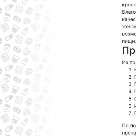
крово
Благо
качес
женск
возмо
пищи
Пр
Из пр
По по
препа