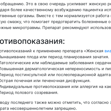
обращению. Это в свою очередь усиливает женскую 
даря более качественному возбуждению пациентка ис
твенные оргазмы. Вместе с тем нормализуется работа
ую смазку, что помогает предотвратить болезненные 
жные микротравмы. Препарат рекомендуют использова
.
отивопоказания:
отивопоказаний к применению препарата «Женская
ви
Вынашивание плода или период планирования зачатия.
Патологические или наблюдаемые заболевания сердечн
Повышенная дерматологическая непереносимость и пиг
Период постинсультной или послеоперационной адапта
Острая почечная или печеночная дисфункция.
Индивидуальные противопоказания или аллергия на как
Период полового созревания.
воду последнего также можно отметить, что согласно
рата несовершеннолетним запрещено.