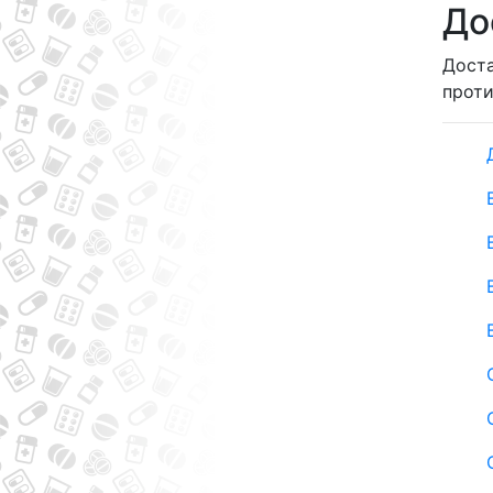
До
Доста
прот