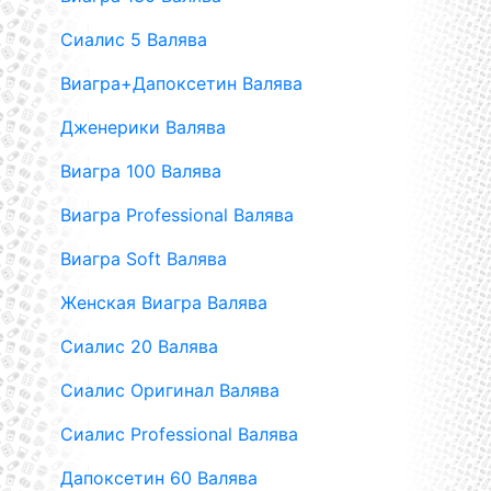
Сиалис 5 Валява
Виагра+Дапоксетин Валява
Дженерики Валява
Виагра 100 Валява
Виагра Professional Валява
Виагра Soft Валява
Женская Виагра Валява
Сиалис 20 Валява
Сиалис Оригинал Валява
Сиалис Professional Валява
Дапоксетин 60 Валява