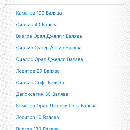
Камагра 100 Валява
Сиалис 40 Валява
Виагра Орал Джелли Валява
Сиалис Супер Актив Валява
Сиалис Орал Джелли Валява
Левитра 20 Валява
Сиалис Софт Валява
Дапоксетин 30 Валява
Камагра Орал Джелли Гель Валява
Левитра 10 Валява
Виагра 130 Валява