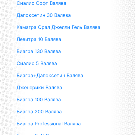
Сиалис Софт Валява
Дапоксетин 30 Валява
Камагра Орал Джелли Гель Валява
Левитра 10 Валява
Виагра 130 Валява
Сиалис 5 Валява
Виагра+Дапоксетин Валява
Дженерики Валява
Виагра 100 Валява
Виагра 200 Валява
Виагра Professional Валява