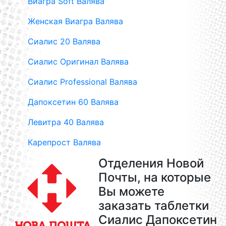
Виагра Soft Валява
Женская Виагра Валява
Сиалис 20 Валява
Сиалис Оригинал Валява
Сиалис Professional Валява
Дапоксетин 60 Валява
Левитра 40 Валява
Карепрост Валява
Отделения Новой
Почты, на которые
Вы можете
заказать таблетки
Сиалис Дапоксетин