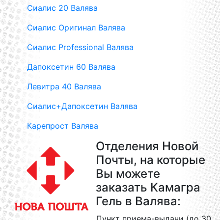
Сиалис 20 Валява
Сиалис Оригинал Валява
Сиалис Professional Валява
Дапоксетин 60 Валява
Левитра 40 Валява
Сиалис+Дапоксетин Валява
Карепрост Валява
Отделения Новой
Почты, на которые
Вы можете
заказать Камагра
Гель в Валява:
Пункт приема-выдачи (до 30