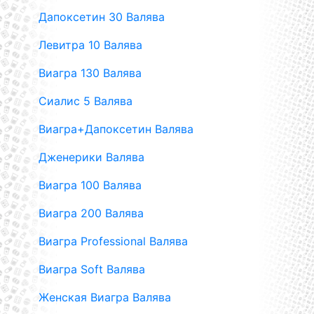
Дапоксетин 30 Валява
Левитра 10 Валява
Виагра 130 Валява
Сиалис 5 Валява
Виагра+Дапоксетин Валява
Дженерики Валява
Виагра 100 Валява
Виагра 200 Валява
Виагра Professional Валява
Виагра Soft Валява
Женская Виагра Валява