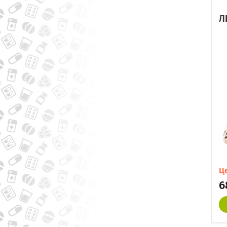
Л
Ц
6