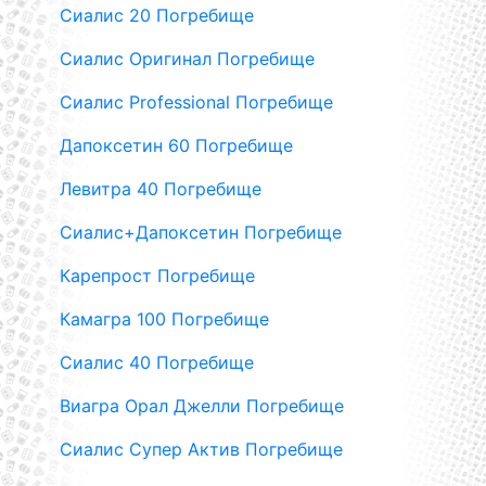
Сиалис 20 Погребище
Сиалис Оригинал Погребище
Сиалис Professional Погребище
Дапоксетин 60 Погребище
Левитра 40 Погребище
Сиалис+Дапоксетин Погребище
Карепрост Погребище
Камагра 100 Погребище
Сиалис 40 Погребище
Виагра Орал Джелли Погребище
Сиалис Супер Актив Погребище