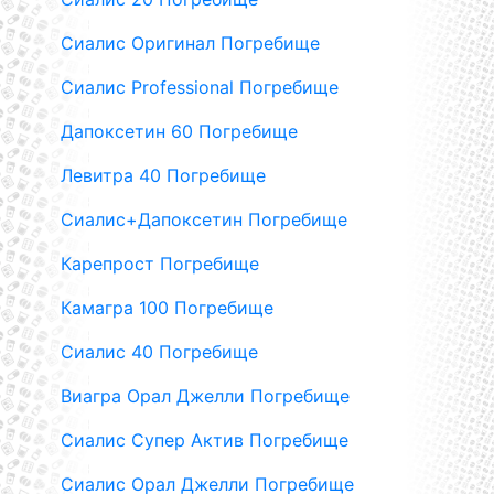
Сиалис Оригинал Погребище
Сиалис Professional Погребище
Дапоксетин 60 Погребище
Левитра 40 Погребище
Сиалис+Дапоксетин Погребище
Карепрост Погребище
Камагра 100 Погребище
Сиалис 40 Погребище
Виагра Орал Джелли Погребище
Сиалис Супер Актив Погребище
Сиалис Орал Джелли Погребище