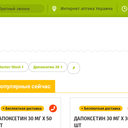
Интернет аптека Украина
братный звонок
Doctor-Stvol
Дапоксетин 30
🌶
опулярные сейчас
+ Бесплатная доставка
+ Бесплатная доставка
АПОКСЕТИН 30 МГ X 50
ДАПОКСЕТИН 30 МГ X 3
Т
ШТ