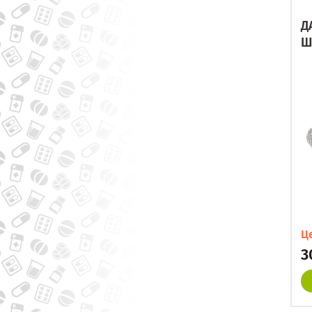
Д
Ш
Ц
3