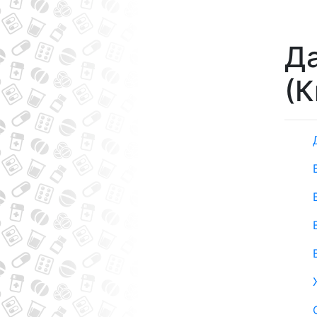
Да
(К