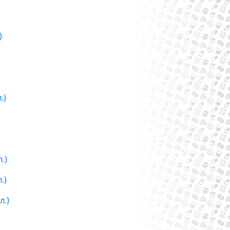
)
.)
.)
.)
л.)