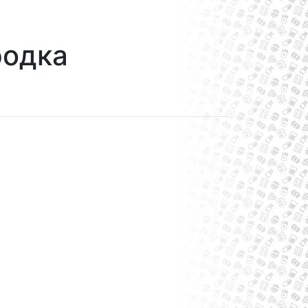
родка
)