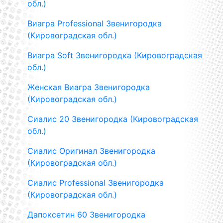
обл.)
Виагра Professional Звенигородка
(Кировоградская обл.)
Виагра Soft Звенигородка (Кировоградская
обл.)
Женская Виагра Звенигородка
(Кировоградская обл.)
Сиалис 20 Звенигородка (Кировоградская
обл.)
Сиалис Оригинал Звенигородка
(Кировоградская обл.)
Сиалис Professional Звенигородка
(Кировоградская обл.)
Дапоксетин 60 Звенигородка