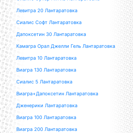
Левитра 20 Лантаратовка
Сиалис Софт Лантаратовка
Дапоксетин 30 Лантаратовка
Камагра Орал Джелли Гель Лантаратовка
Левитра 10 Лантаратовка
Виагра 130 Лантаратовка
Сиалис 5 Лантаратовка
Виагра+Дапоксетин Лантаратовка
Дженерики Лантаратовка
Виагра 100 Лантаратовка
Виагра 200 Лантаратовка