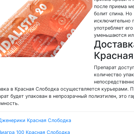
после приема ме
болит спина. Н
исключительно п
употребляет его
уменьшаются ил
Доставка
Красная
Препарат доступ
количество упа
непосредственно
вка в Красная Слободка осуществляется курьерами. П
рат будет упакован в непрозрачный полиэтилен, это г
мность.
Дженерики Красная Слободка
Виагра 100 Красная Слободка