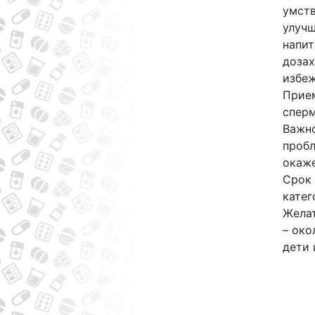
умств
улучш
напит
дозах
избеж
Прием
сперм
Важно
пробл
окаже
Срок 
катег
Желат
– око
дети 