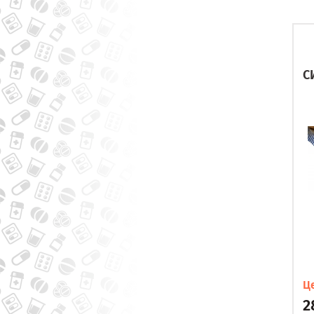
С
Ц
2