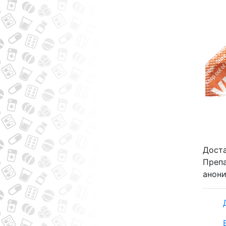
Доста
Препа
анони