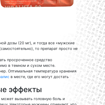
й дозы (20 мг), и тогда все «мужские
самостоятельно), то препарат просто не
вать просроченное средство
имо в темном и сухом месте.
нер. Оптимальная температура хранения
иалис
в месте, где его могут достать
ые эффекты
т может вызывать головную боль и
лицу. Некоторые мужчины отмечают, что