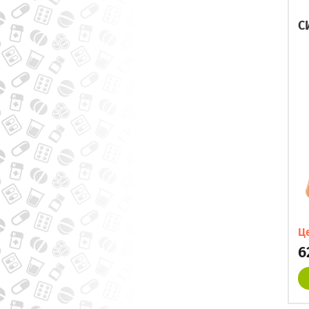
С
Ц
6