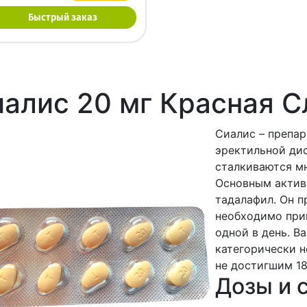
Быстрый заказ
алис 20 мг Красная 
Сиалис – препар
эректильной ди
сталкиваются мн
Основным актив
тадалафил. Он п
необходимо прин
одной в день. В
категорически 
не достигшим 18
Дозы и 