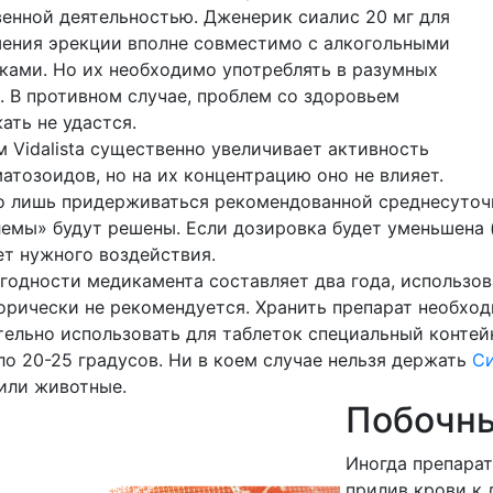
енной деятельностью. Дженерик сиалис 20 мг для
ения эрекции вполне совместимо с алкогольными
ками. Но их необходимо употреблять в разумных
. В противном случае, проблем со здоровьем
ать не удастся.
 Vidalista существенно увеличивает активность
атозоидов, но на их концентрацию оно не влияет.
 лишь придерживаться рекомендованной среднесуточно
емы» будут решены. Если дозировка будет уменьшена (
т нужного воздействия.
годности медикамента составляет два года, использо
орически не рекомендуется. Хранить препарат необход
ельно использовать для таблеток специальный контей
ло 20-25 градусов. Ни в коем случае нельзя держать
С
или животные.
Побочн
Иногда препара
прилив крови к 