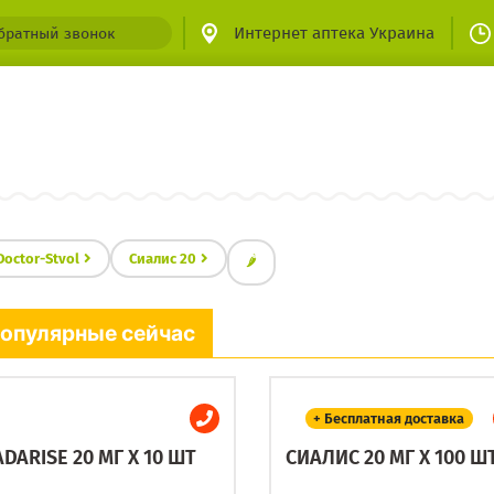
Интернет аптека Украина
братный звонок
Doctor-Stvol
Сиалис 20
🌶
опулярные сейчас
+ Бесплатная доставка
ADARISE 20 МГ X 10 ШТ
СИАЛИС 20 МГ X 100 Ш