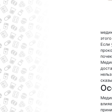
медик
этого
Если 
проко
почек
Медик
доста
нельз
сказы
Ос
Медик
влияе
прини