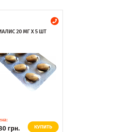
ИАЛИС 20 МГ X 5 ШТ
ена:
КУПИТЬ
80
грн.