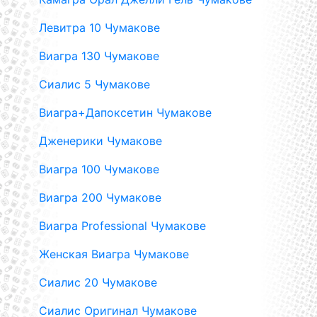
Левитра 10 Чумакове
Виагра 130 Чумакове
Сиалис 5 Чумакове
Виагра+Дапоксетин Чумакове
Дженерики Чумакове
Виагра 100 Чумакове
Виагра 200 Чумакове
Виагра Professional Чумакове
Женская Виагра Чумакове
Сиалис 20 Чумакове
Сиалис Оригинал Чумакове