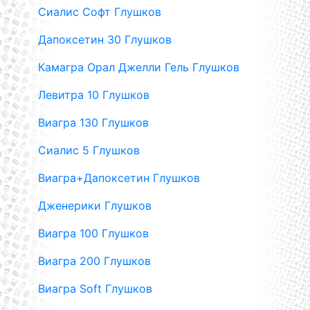
Сиалис Софт Глушков
Дапоксетин 30 Глушков
Камагра Орал Джелли Гель Глушков
Левитра 10 Глушков
Виагра 130 Глушков
Сиалис 5 Глушков
Виагра+Дапоксетин Глушков
Дженерики Глушков
Виагра 100 Глушков
Виагра 200 Глушков
Виагра Soft Глушков