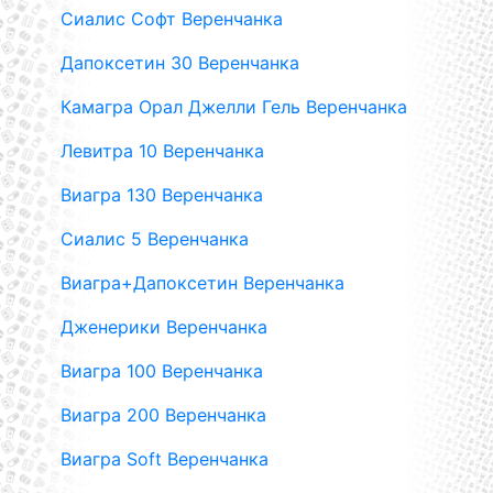
Сиалис Софт Веренчанка
Дапоксетин 30 Веренчанка
Камагра Орал Джелли Гель Веренчанка
Левитра 10 Веренчанка
Виагра 130 Веренчанка
Сиалис 5 Веренчанка
Виагра+Дапоксетин Веренчанка
Дженерики Веренчанка
Виагра 100 Веренчанка
Виагра 200 Веренчанка
Виагра Soft Веренчанка