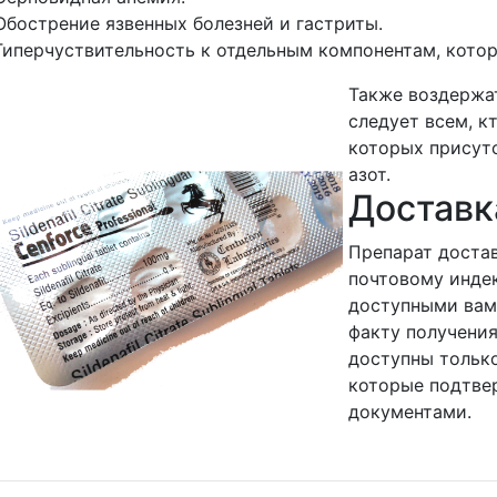
Обострение язвенных болезней и гастриты.
Гиперчуствительность к отдельным компонентам, которы
Также воздержа
следует всем, к
которых присут
азот.
Доставк
Препарат достав
почтовому инде
доступными вам
факту получения
доступны тольк
которые подтве
документами.