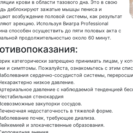
ляции крови в области тазового дна. Это в свою
едь деблокируют зажатые мышцы пениса и
ают возбуждение половой системы, как результат
ляют эрекцию. Используя Виагра Professional
на способен осуществить до пяти половых акта с
альной продолжительностью около 60 минут.
отивопоказания:
рик категорически запрещено принимать лицам, у к
ни и симптомы. Пожалуйста, ознакомьтесь с этим спи
Заболевания сердечно-сосудистой системы, переросши
Нехарактерно низкое давление.
Артериальное давление с наблюдаемой тенденцией бес
Нестабильная стенокардия
Всевозможные закупорки сосудов.
Печеночная недостаточность в тяжелой форме.
Заболевание почек, требующее диализа.
Лейкемией и злокачественные образования.
Серповидная анемия.