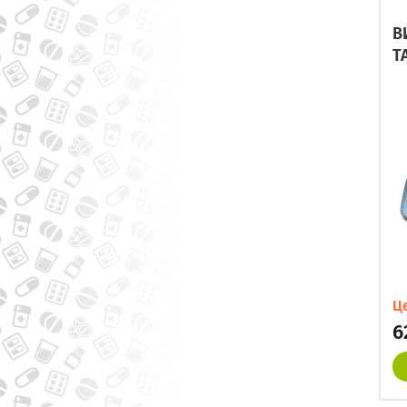
В
Т
Ц
6