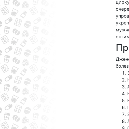
цирку
очер
упрощ
укреп
мужчи
оптим
Пр
Джене
болез