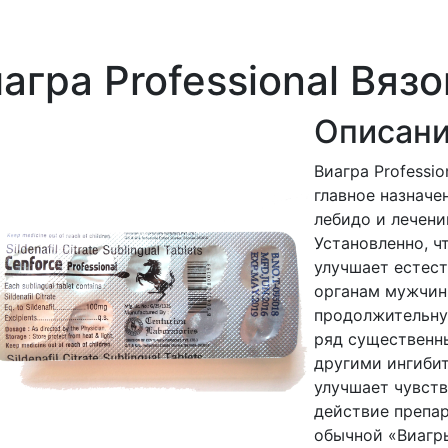
агра Professional Вяз
Описани
Виагра Professio
главное назначе
лебидо и лечени
Установленно, 
улучшает естес
органам мужчины
продолжительн
ряд существенн
другими ингиби
улучшает чувств
действие препар
обычной «Виагр