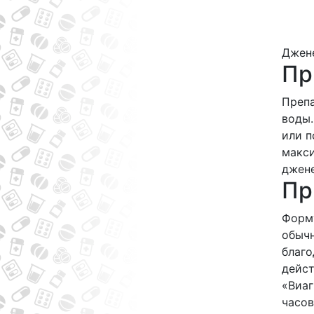
Джене
Пр
Препа
воды.
или п
макси
джене
Пр
Форму
обычн
благо
дейст
«Виаг
часов