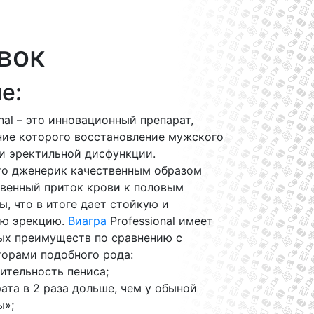
овок
е:
nal – это инновационный препарат,
ние которого восстановление мужского
и эректильной дисфункции.
что дженерик качественным образом
твенный приток крови к половым
, что в итоге дает стойкую и
ую эрекцию.
Виагра
Professional имеет
ых преимуществ по сравнению с
торами подобного рода:
ительность пениса;
ата в 2 раза дольше, чем у обыной
ы»;