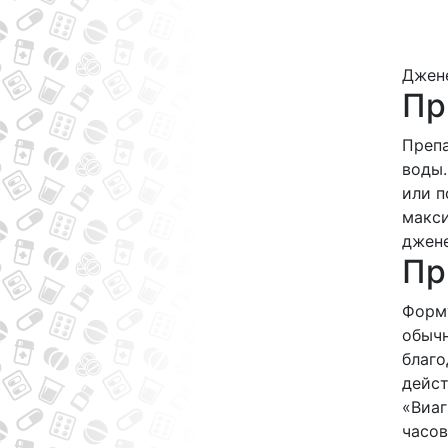
Джене
Пр
Препа
воды.
или п
макси
джене
Пр
Форму
обычн
благо
дейст
«Виаг
часов