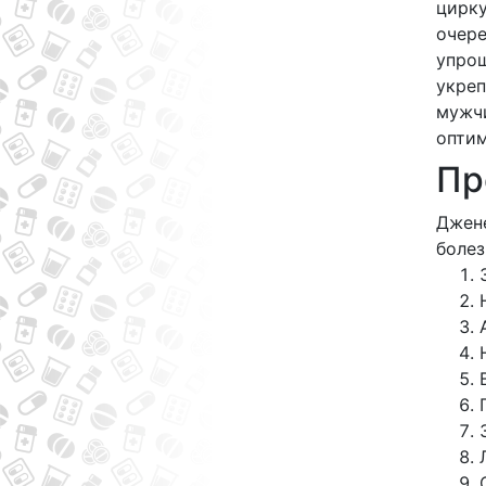
цирку
очер
упрощ
укреп
мужчи
оптим
Пр
Джене
болез