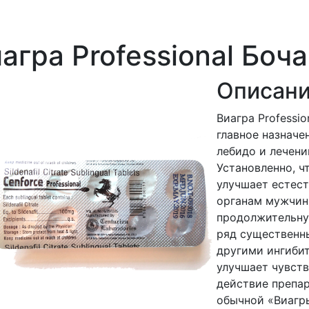
агра Professional Боч
Описани
Виагра Professio
главное назначе
лебидо и лечени
Установленно, 
улучшает естес
органам мужчины
продолжительн
ряд существенн
другими ингиби
улучшает чувств
действие препар
обычной «Виагр