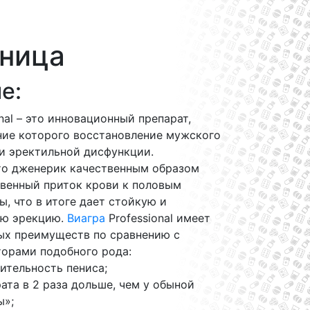
аница
е:
nal – это инновационный препарат,
ние которого восстановление мужского
и эректильной дисфункции.
что дженерик качественным образом
твенный приток крови к половым
, что в итоге дает стойкую и
ую эрекцию.
Виагра
Professional имеет
ых преимуществ по сравнению с
торами подобного рода:
ительность пениса;
ата в 2 раза дольше, чем у обыной
ы»;