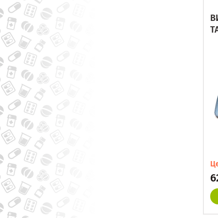
В
Т
Ц
6