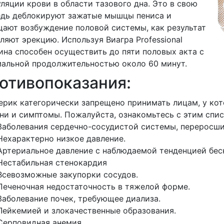
ляции крови в области тазового дна. Это в свою
едь деблокируют зажатые мышцы пениса и
ают возбуждение половой системы, как результат
ляют эрекцию. Используя Виагра Professional
на способен осуществить до пяти половых акта с
альной продолжительностью около 60 минут.
отивопоказания:
рик категорически запрещено принимать лицам, у к
ни и симптомы. Пожалуйста, ознакомьтесь с этим спи
Заболевания сердечно-сосудистой системы, переросши
Нехарактерно низкое давление.
Артериальное давление с наблюдаемой тенденцией бес
Нестабильная стенокардия
Всевозможные закупорки сосудов.
Печеночная недостаточность в тяжелой форме.
Заболевание почек, требующее диализа.
Лейкемией и злокачественные образования.
Серповидная анемия.