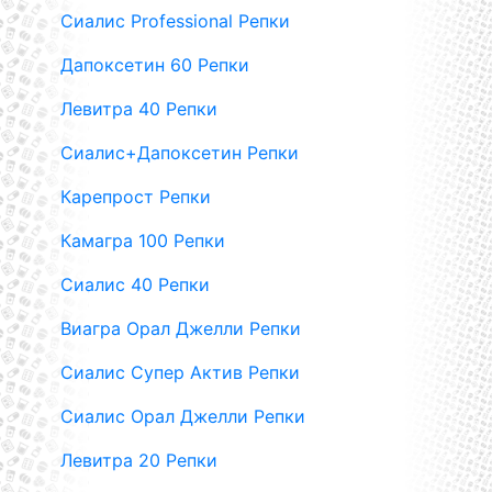
Сиалис Professional Репки
Дапоксетин 60 Репки
Левитра 40 Репки
Сиалис+Дапоксетин Репки
Карепрост Репки
Камагра 100 Репки
Сиалис 40 Репки
Виагра Орал Джелли Репки
Сиалис Супер Актив Репки
Сиалис Орал Джелли Репки
Левитра 20 Репки