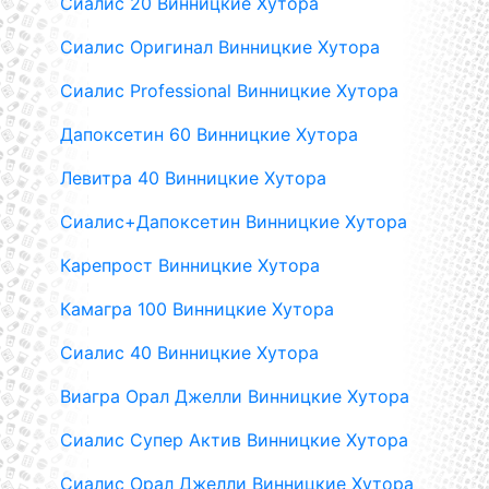
Сиалис 20 Винницкие Хутора
Сиалис Оригинал Винницкие Хутора
Сиалис Professional Винницкие Хутора
Дапоксетин 60 Винницкие Хутора
Левитра 40 Винницкие Хутора
Сиалис+Дапоксетин Винницкие Хутора
Карепрост Винницкие Хутора
Камагра 100 Винницкие Хутора
Сиалис 40 Винницкие Хутора
Виагра Орал Джелли Винницкие Хутора
Сиалис Супер Актив Винницкие Хутора
Сиалис Орал Джелли Винницкие Хутора