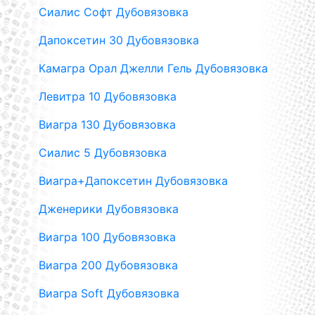
Сиалис Софт Дубовязовка
Дапоксетин 30 Дубовязовка
Камагра Орал Джелли Гель Дубовязовка
Левитра 10 Дубовязовка
Виагра 130 Дубовязовка
Сиалис 5 Дубовязовка
Виагра+Дапоксетин Дубовязовка
Дженерики Дубовязовка
Виагра 100 Дубовязовка
Виагра 200 Дубовязовка
Виагра Soft Дубовязовка