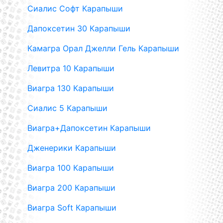
Сиалис Софт Карапыши
Дапоксетин 30 Карапыши
Камагра Орал Джелли Гель Карапыши
Левитра 10 Карапыши
Виагра 130 Карапыши
Сиалис 5 Карапыши
Виагра+Дапоксетин Карапыши
Дженерики Карапыши
Виагра 100 Карапыши
Виагра 200 Карапыши
Виагра Soft Карапыши