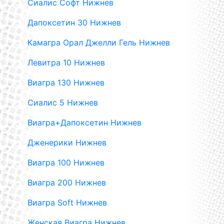
Сиалис Софт Нижнев
Дапоксетин 30 Нижнев
Камагра Орал Джелли Гель Нижнев
Левитра 10 Нижнев
Виагра 130 Нижнев
Сиалис 5 Нижнев
Виагра+Дапоксетин Нижнев
Дженерики Нижнев
Виагра 100 Нижнев
Виагра 200 Нижнев
Виагра Soft Нижнев
Женская Виагра Нижнев