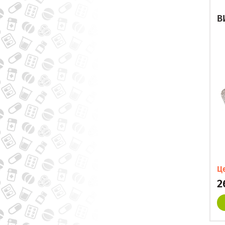
В
Ц
2