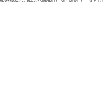
ригинальное название
: Sildenafil Citrate Tablets Cenforce-130