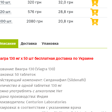
10 шт.
320 грн
32,0 грн
20 шт.
576 грн
28,8 грн
100 шт.
2080 грн
20,8 грн
Описание
Доставка
Упаковка
агра 130 мг x 50 шт бесплатная доставка по Украине
азвание
: Виагра-130 (Viagra 130)
паковка
: 50 таблеток
ействующий компонент
: Силденафил (Sildenafil)
личество в одной таблетке
: 130 мг
ожно употреблять с алкоголем
: Нет
трана производства
: Индия
роизводитель
: Centurion Laboratories
озировка
:
в соответствии с указаниями
врача