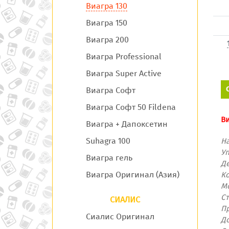
Виагра 130
Виагра 150
Виагра 200
Виагра Professional
Виагра Super Active
Виагра Софт
Виагра Софт 50 Fildena
Ви
Виагра + Дапоксетин
Suhagra 100
Н
У
Виагра гель
Д
Виагра Оригинал (Азия)
Ко
М
С
СИАЛИС
П
Сиалис Оригинал
Д