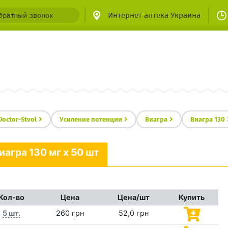
Интернет аптека Украина
братный звонок
Doctor-Stvol
Усиление потенции
Виагра
Виагра 130
иагра 130 мг x 50 шт
Кол-во
Цена
Цена/шт
Купить
5 шт.
260 грн
52,0 грн