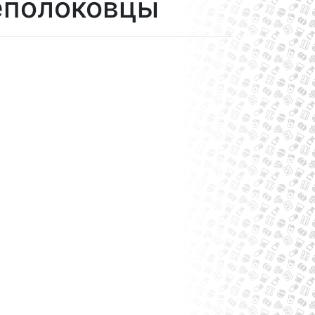
еполоковцы