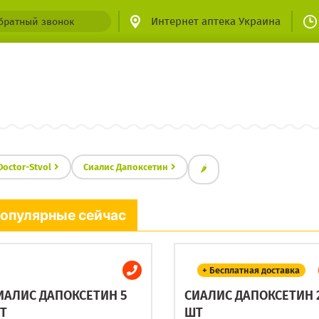
Интернет аптека Украина
братный звонок
Doctor-Stvol
Сиалис Дапоксетин
🌶
опулярные сейчас
+ Бесплатная доставка
ИАЛИС ДАПОКСЕТИН 5
СИАЛИС ДАПОКСЕТИН 
Т
ШТ