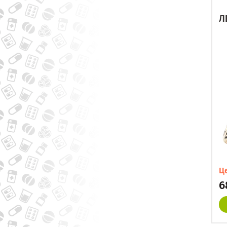
Л
Ц
6