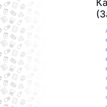
Ка
(З