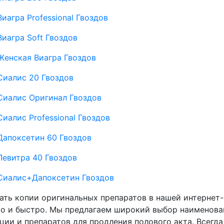
Виагра Professional Гвоздов
Виагра Soft Гвоздов
Женская Виагра Гвоздов
Сиалис 20 Гвоздов
Сиалис Оригинал Гвоздов
Сиалис Professional Гвоздов
Дапоксетин 60 Гвоздов
Левитра 40 Гвоздов
Сиалис+Дапоксетин Гвоздов
ать копии оригинальных препаратов в нашей интернет-
о и быстро. Мы предлагаем широкий выбор наименован
ции и препаратов для продления полового акта. Всегда