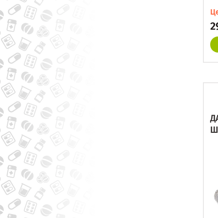
Ц
2
Д
Ш