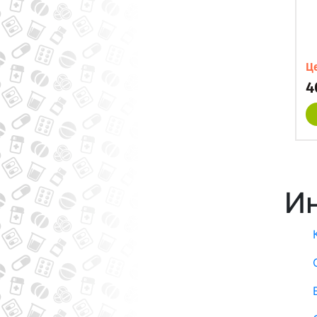
Ц
4
Ин