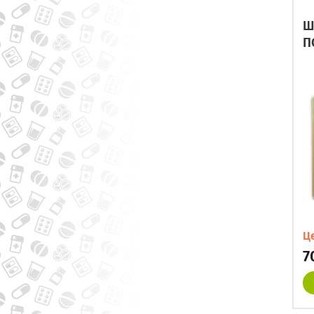
Ш
П
Ц
7