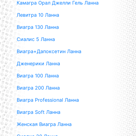
Камагра Орал Джелли Гель Ланна
Левитра 10 Ланна
Виагра 130 Ланна
Сиалис 5 Ланна
Виагра+Дапоксетин Ланна
Дженерики Ланна
Виагра 100 Ланна
Виагра 200 Ланна
Виагра Professional Ланна
Виагра Soft Ланна
Женская Виагра Ланна