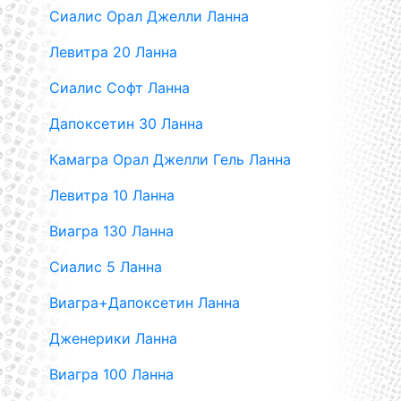
Сиалис Орал Джелли Ланна
Левитра 20 Ланна
Сиалис Софт Ланна
Дапоксетин 30 Ланна
Камагра Орал Джелли Гель Ланна
Левитра 10 Ланна
Виагра 130 Ланна
Сиалис 5 Ланна
Виагра+Дапоксетин Ланна
Дженерики Ланна
Виагра 100 Ланна