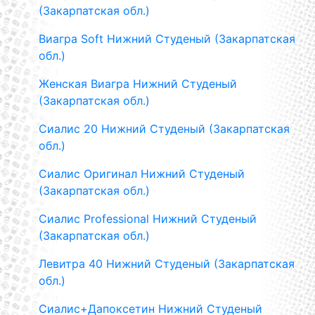
(Закарпатская обл.)
Виагра Soft Нижний Студеный (Закарпатская
обл.)
Женская Виагра Нижний Студеный
(Закарпатская обл.)
Сиалис 20 Нижний Студеный (Закарпатская
обл.)
Сиалис Оригинал Нижний Студеный
(Закарпатская обл.)
Сиалис Professional Нижний Студеный
(Закарпатская обл.)
Левитра 40 Нижний Студеный (Закарпатская
обл.)
Сиалис+Дапоксетин Нижний Студеный