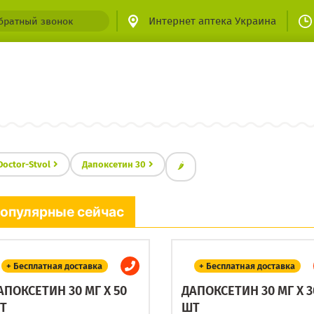
Интернет аптека Украина
братный звонок
Doctor-Stvol
Дапоксетин 30
🌶
опулярные сейчас
+ Бесплатная доставка
+ Бесплатная доставка
АПОКСЕТИН 30 МГ X 50
ДАПОКСЕТИН 30 МГ X 3
Т
ШТ