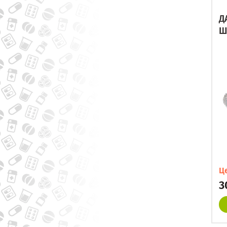
Д
Ш
Ц
3