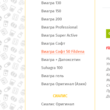
Виагра 130
Виагра 150
Виагра 200
Виагра Professional
Виагра Super Active
Виагра Софт
Fi
Виагра Софт 50 Fildena
Н
Виагра + Дапоксетин
У
Suhagra 100
Д
Ко
Виагра гель
М
Виагра Оригинал (Азия)
С
П
СИАЛИС
Д
Сиалис Оригинал