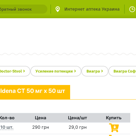
Интернет аптека Украина
братный звонок
Doctor-Stvol
Усиление потенции
Виагра
Виагра Софт
ildena CT 50 мг x 50 шт
Кол-во
Цена
Цена/шт
Купить
10 шт.
290 грн
29,0 грн