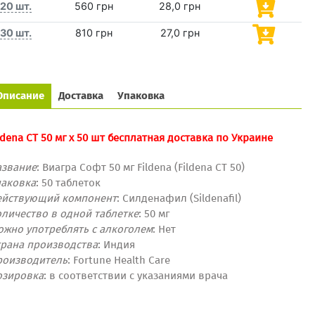
20 шт.
560 грн
28,0 грн
30 шт.
810 грн
27,0 грн
Описание
Доставка
Упаковка
ldena CT 50 мг x 50 шт бесплатная доставка по Украине
азвание
: Виагра Софт 50 мг Fildena (Fildena CT 50)
паковка
: 50 таблеток
ействующий компонент
: Силденафил (Sildenafil)
личество в одной таблетке
: 50 мг
ожно употреблять с алкоголем
: Нет
трана производства
: Индия
роизводитель
: Fortune Health Care
озировка
:
в соответствии с указаниями
врача