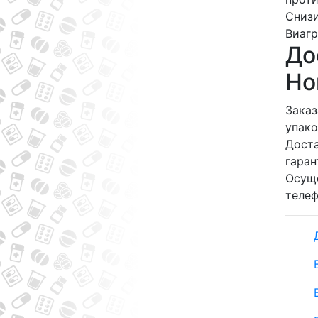
Снизи
Виагр
До
Но
Заказ
упако
Доста
гаран
Осуще
телеф