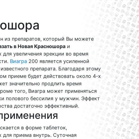
ношора
ин из препаратов, который Вы можете
азать в Новая Красношора
и
 для увеличения эрекции во время
сти.
Виагра
200 является усиленной
известного препарата. Благодаря этому
ом приеме будет действовать около 4-х
жет значительно продлить время
Кроме того, Виагра может применяться
ки полового бессилия у мужчин. Эффект
рства достаточно эффективный.
применения
скается в форме таблеток,
 для приема внутрь. Суточная