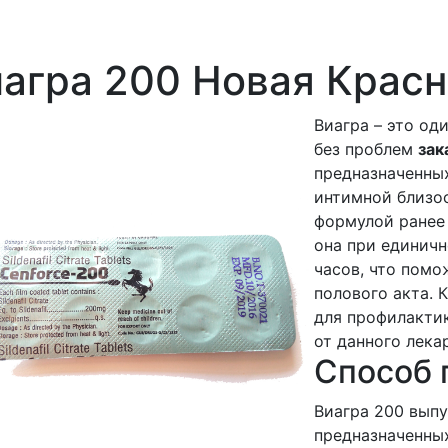
иагра 200 Новая Крас
Виагра – это од
без проблем
зак
предназначенных
интимной близо
формулой ранее 
она при единичн
часов, что помо
полового акта. 
для профилакти
от данного лека
Способ 
Виагра 200 выпу
предназначенных