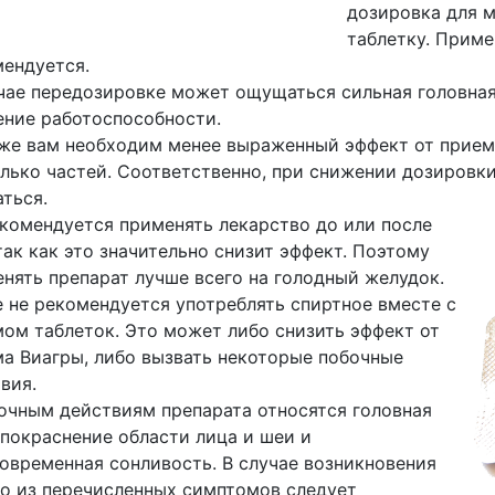
дозировка для м
таблетку. Приме
ендуется.
чае передозировке может ощущаться сильная головная
ние работоспособности.
же вам необходим менее выраженный эффект от приема
лько частей. Соответственно, при снижении дозировк
ться.
комендуется применять лекарство до или после
так как это значительно снизит эффект. Поэтому
нять препарат лучше всего на голодный желудок.
 не рекомендуется употреблять спиртное вместе с
ом таблеток. Это может либо снизить эффект от
а Виагры, либо вызвать некоторые побочные
вия.
очным действиям препарата относятся головная
 покраснение области лица и шеи и
овременная сонливость. В случае возникновения
о из перечисленных симптомов следует