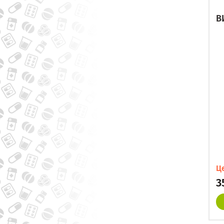
В
Ц
3