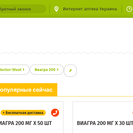
Интернет аптека Украина
братный звонок
Doctor-Stvol
Виагра 200
🌶
опулярные сейчас
+ Бесплатная доставка
ИАГРА 200 МГ X 50 ШТ
ВИАГРА 200 МГ X 30 Ш