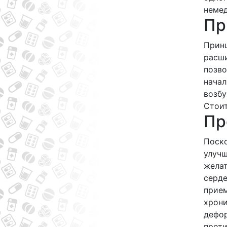
немед
Пр
Принц
расши
позво
начал
возбу
Стоит
Пр
Поско
улучш
жела
серде
прием
хрони
дефор
проти