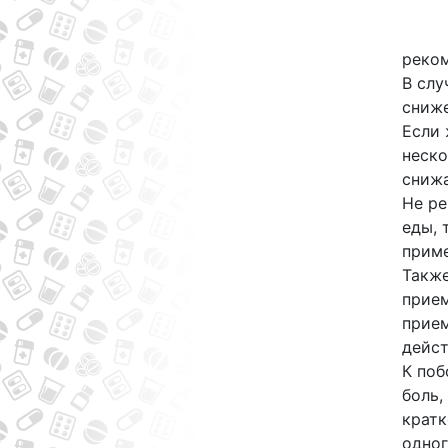
реком
В слу
сниже
Если 
неско
снижа
Не ре
еды, 
приме
Также
прием
прием
дейст
К поб
боль,
кратк
одног