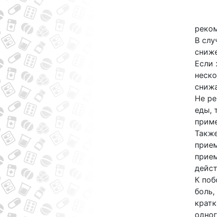
реком
В слу
сниже
Если 
неско
снижа
Не ре
еды, 
приме
Также
прием
прием
дейст
К поб
боль,
кратк
одног