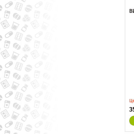
В
Ц
3