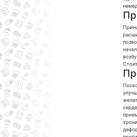
немед
Пр
Принц
расши
позво
начал
возбу
Стоит
Пр
Поско
улучш
жела
серде
прием
хрони
дефор
проти