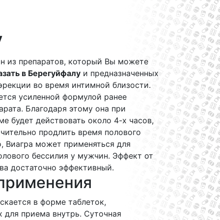
у
ин из препаратов, который Вы можете
азать в Берегуйфалу
и предназначенных
эрекции во время интимной близости.
ется усиленной формулой ранее
арата. Благодаря этому она при
е будет действовать около 4-х часов,
ачительно продлить время полового
о, Виагра может применяться для
лового бессилия у мужчин. Эффект от
ва достаточно эффективный.
применения
скается в форме таблеток,
 для приема внутрь. Суточная