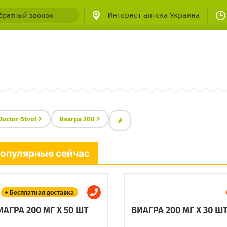
Интернет аптека Украина
братный звонок
Doctor-Stvol
Виагра 200
🌶
опулярные сейчас
+ Бесплатная доставка
ИАГРА 200 МГ X 50 ШТ
ВИАГРА 200 МГ X 30 Ш