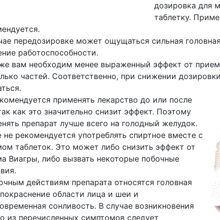
дозировка для м
таблетку. Приме
ендуется.
чае передозировке может ощущаться сильная головная
ние работоспособности.
же вам необходим менее выраженный эффект от приема
лько частей. Соответственно, при снижении дозировк
ться.
комендуется применять лекарство до или после
так как это значительно снизит эффект. Поэтому
нять препарат лучше всего на голодный желудок.
 не рекомендуется употреблять спиртное вместе с
ом таблеток. Это может либо снизить эффект от
а Виагры, либо вызвать некоторые побочные
вия.
очным действиям препарата относятся головная
 покраснение области лица и шеи и
овременная сонливость. В случае возникновения
о из перечисленных симптомов следует