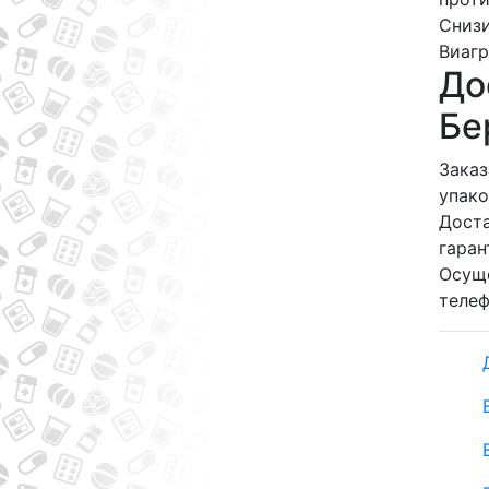
Снизи
Виагр
До
Бе
Заказ
упако
Доста
гаран
Осуще
телеф