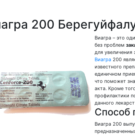
агра 200 Берегуйфал
Виагра – это од
без проблем
зак
для увеличения 
Виагра
200 явля
известного преп
единичном прием
что поможет зн
акта. Кроме тог
профилактики по
данного лекарст
Способ 
Виагра 200 выпу
предназначенных